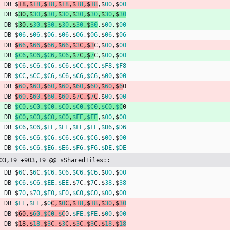
DB
$
18
,
$
18
,
$
18
,
$
18
,
$
18
,
$
18
,
$
00
,
$
00
DB
$
30
,
$
30
,
$
30
,
$
30
,
$
30
,
$
30
,
$
30
,
$
30
DB
$
30
,
$
30
,
$
30
,
$
30
,
$
30
,
$
30
,
$
00
,
$
00
DB
$
06
,
$
06
,
$
06
,
$
06
,
$
06
,
$
06
,
$
06
,
$
06
DB
$
66
,
$
66
,
$
66
,
$
66
,
$
3
C
,
$
3
C
,
$
00
,
$
00
DB
$C6
,
$C6
,
$C6
,
$C6
,
$
7
C
,
$
7
C
,
$
00
,
$
00
DB
$C6
,
$C6
,
$C6
,
$C6
,
$CC
,
$CC
,
$F8
,
$F8
DB
$CC
,
$CC
,
$C6
,
$C6
,
$C6
,
$C6
,
$
00
,
$
00
DB
$
60
,
$
60
,
$
60
,
$
60
,
$
60
,
$
60
,
$
60
,
$
6
0
DB
$
60
,
$
60
,
$
60
,
$
60
,
$
7
C
,
$
7
C
,
$
00
,
$
00
DB
$C0
,
$C0
,
$C0
,
$C0
,
$C0
,
$C0
,
$C0
,
$C
0
DB
$C0
,
$C0
,
$C0
,
$C0
,
$FE
,
$FE
,
$
00
,
$
00
DB
$C6
,
$C6
,
$EE
,
$EE
,
$FE
,
$FE
,
$D6
,
$D6
DB
$C6
,
$C6
,
$C6
,
$C6
,
$C6
,
$C6
,
$
00
,
$
00
DB
$C6
,
$C6
,
$E6
,
$E6
,
$F6
,
$F6
,
$DE
,
$DE
03,19 +903,19 @@ sSharedTiles::
DB
$
6
C
,
$
6
C
,
$C6
,
$C6
,
$C6
,
$C6
,
$
00
,
$
00
DB
$C6
,
$C6
,
$EE
,
$EE
,
$
7
C
,
$
7
C
,
$
38
,
$
38
DB
$
70
,
$
70
,
$E0
,
$E0
,
$C0
,
$C0
,
$
00
,
$
00
DB
$FE
,
$FE
,
$
0
C
,
$
0
C
,
$
18
,
$
18
,
$
30
,
$
30
DB
$
60
,
$
60
,
$C0
,
$C
0
,
$FE
,
$FE
,
$
00
,
$
00
DB
$
18
,
$
18
,
$
3
C
,
$
3
C
,
$
3
C
,
$
3
C
,
$
18
,
$
18