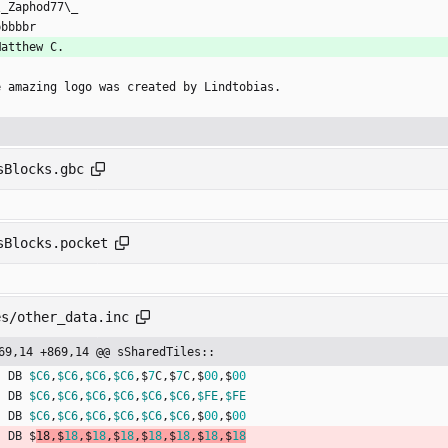
\_Zaphod77\_
bbbbbr
Matthew C.
e amazing logo was created by Lindtobias.
sBlocks.gbc
sBlocks.pocket
es/other_data.inc
69,14 +869,14 @@ sSharedTiles::
DB
$C6
,
$C6
,
$C6
,
$C6
,
$
7
C
,
$
7
C
,
$
00
,
$
00
DB
$C6
,
$C6
,
$C6
,
$C6
,
$C6
,
$C6
,
$FE
,
$FE
DB
$C6
,
$C6
,
$C6
,
$C6
,
$C6
,
$C6
,
$
00
,
$
00
DB
$
18
,
$
18
,
$
18
,
$
18
,
$
18
,
$
18
,
$
18
,
$
18