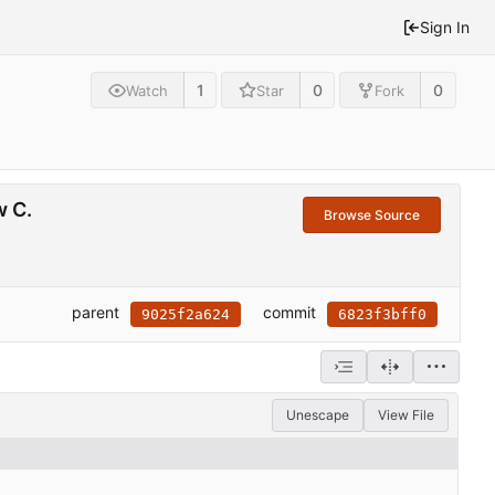
Sign In
1
0
0
Watch
Star
Fork
w C.
Browse Source
parent
commit
9025f2a624
6823f3bff0
Unescape
View File