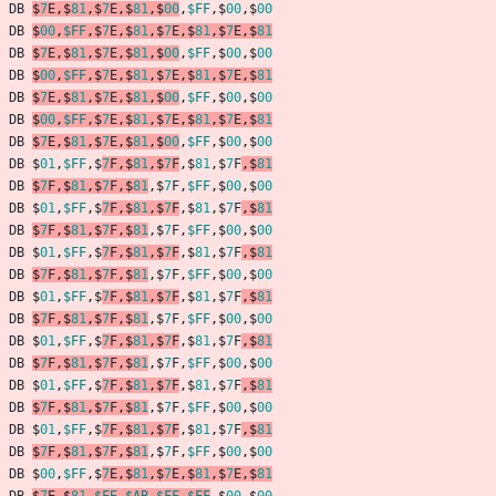
DB
$
7
E
,
$
81
,
$
7
E
,
$
81
,
$
00
,
$FF
,
$
00
,
$
00
DB
$
00
,
$FF
,
$
7
E
,
$
81
,
$
7
E
,
$
81
,
$
7
E
,
$
81
DB
$
7
E
,
$
81
,
$
7
E
,
$
81
,
$
00
,
$FF
,
$
00
,
$
00
DB
$
00
,
$FF
,
$
7
E
,
$
81
,
$
7
E
,
$
81
,
$
7
E
,
$
81
DB
$
7
E
,
$
81
,
$
7
E
,
$
81
,
$
00
,
$FF
,
$
00
,
$
00
DB
$
00
,
$FF
,
$
7
E
,
$
81
,
$
7
E
,
$
81
,
$
7
E
,
$
81
DB
$
7
E
,
$
81
,
$
7
E
,
$
81
,
$
00
,
$FF
,
$
00
,
$
00
DB
$
01
,
$FF
,
$
7
F
,
$
81
,
$
7
F
,
$
81
,
$
7
F
,
$
81
DB
$
7
F
,
$
81
,
$
7
F
,
$
81
,
$
7
F
,
$FF
,
$
00
,
$
00
DB
$
01
,
$FF
,
$
7
F
,
$
81
,
$
7
F
,
$
81
,
$
7
F
,
$
81
DB
$
7
F
,
$
81
,
$
7
F
,
$
81
,
$
7
F
,
$FF
,
$
00
,
$
00
DB
$
01
,
$FF
,
$
7
F
,
$
81
,
$
7
F
,
$
81
,
$
7
F
,
$
81
DB
$
7
F
,
$
81
,
$
7
F
,
$
81
,
$
7
F
,
$FF
,
$
00
,
$
00
DB
$
01
,
$FF
,
$
7
F
,
$
81
,
$
7
F
,
$
81
,
$
7
F
,
$
81
DB
$
7
F
,
$
81
,
$
7
F
,
$
81
,
$
7
F
,
$FF
,
$
00
,
$
00
DB
$
01
,
$FF
,
$
7
F
,
$
81
,
$
7
F
,
$
81
,
$
7
F
,
$
81
DB
$
7
F
,
$
81
,
$
7
F
,
$
81
,
$
7
F
,
$FF
,
$
00
,
$
00
DB
$
01
,
$FF
,
$
7
F
,
$
81
,
$
7
F
,
$
81
,
$
7
F
,
$
81
DB
$
7
F
,
$
81
,
$
7
F
,
$
81
,
$
7
F
,
$FF
,
$
00
,
$
00
DB
$
01
,
$FF
,
$
7
F
,
$
81
,
$
7
F
,
$
81
,
$
7
F
,
$
81
DB
$
7
F
,
$
81
,
$
7
F
,
$
81
,
$
7
F
,
$FF
,
$
00
,
$
00
DB
$
00
,
$FF
,
$
7
E
,
$
81
,
$
7
E
,
$
81
,
$
7
E
,
$
81