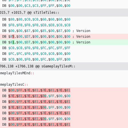
DB
$FF
,
$FF
,
$C3
,
$C3
,
$
00
,
$
00
,
$
3
C
,
$
3
C
DB
$
00
,
$
00
,
$C3
,
$C3
,
$FF
,
$FF
,
$
00
,
$
00
015,7 +1015,7 @@ sTitleTiles::
DB
$
80
,
$
80
,
$C0
,
$C0
,
$
60
,
$
60
,
$
60
,
$
60
DB
$F0
,
$F0
,
$F0
,
$F0
,
$E0
,
$E0
,
$C0
,
$C0
DB
$
00
,
$
00
,
$
87
,
$
00
,
$
85
,
$
00
,
$
87
,
$
00
;
Version
DB
$
8
5
,
$
00
,
$D7
,
$
00
,
$
00
,
$
00
,
$
00
,
$
00
;
Version
DB
$
8
1
,
$
00
,
$D7
,
$
00
,
$
00
,
$
00
,
$
00
,
$
00
;
Version
DB
$C0
,
$C0
,
$F0
,
$F0
,
$FC
,
$FC
,
$FF
,
$FF
DB
$FC
,
$FC
,
$F0
,
$F0
,
$C0
,
$C0
,
$
00
,
$
00
DB
$C0
,
$
00
,
$F0
,
$
00
,
$FC
,
$
00
,
$FF
,
$
00
766,138 +1766,138 @@ sGameplayTilesM::
ameplayTilesMEnd
::
ameplayTilesC
::
DB
$
00
,
$FF
,
$
7
E
,
$
81
,
$
7
E
,
$
81
,
$
7
E
,
$
81
DB
$
7
E
,
$
81
,
$
7
E
,
$
81
,
$
00
,
$FF
,
$
00
,
$
00
DB
$
00
,
$FF
,
$
7
E
,
$
81
,
$
7
E
,
$
81
,
$
7
E
,
$
81
DB
$
7
E
,
$
81
,
$
7
E
,
$
81
,
$
00
,
$FF
,
$
00
,
$
00
DB
$
00
,
$FF
,
$
7
E
,
$
81
,
$
7
E
,
$
81
,
$
7
E
,
$
81
DB
$
7
E
,
$
81
,
$
7
E
,
$
81
,
$
00
,
$FF
,
$
00
,
$
00
DB
$
00
,
$FF
,
$
7
E
,
$
81
,
$
7
E
,
$
81
,
$
7
E
,
$
81