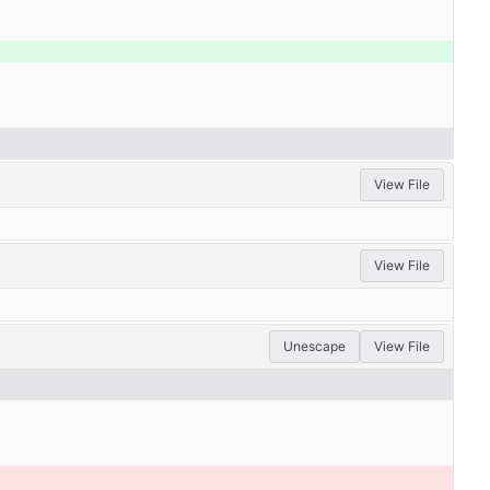
View File
View File
Unescape
View File