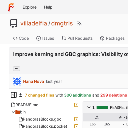
Explore
Help
villadelfia
/
dmgtris
Code
Issues
Pull Requests
Packages
Improve kerning and GBC graphics: Visibility 
...
Hana Nova
7 changed files
with
300 additions
and
299 deletions
README.md
1
README.
bin
@ -1
PandorasBlocks.gbc
- 
PandorasBlocks.pocket