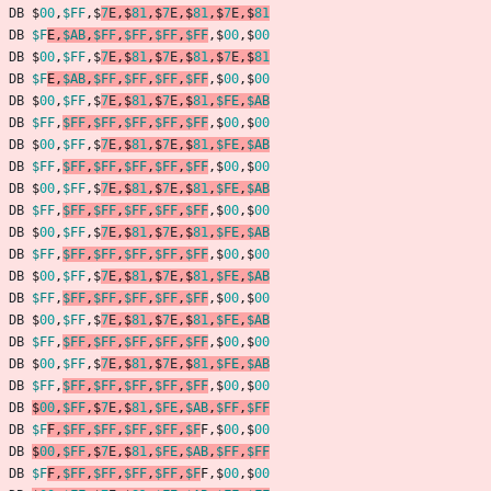
DB
$
00
,
$FF
,
$
7
E
,
$
81
,
$
7
E
,
$
81
,
$
7
E
,
$
81
DB
$F
E
,
$AB
,
$FF
,
$FF
,
$FF
,
$FF
,
$
00
,
$
00
DB
$
00
,
$FF
,
$
7
E
,
$
81
,
$
7
E
,
$
81
,
$
7
E
,
$
81
DB
$F
E
,
$AB
,
$FF
,
$FF
,
$FF
,
$FF
,
$
00
,
$
00
DB
$
00
,
$FF
,
$
7
E
,
$
81
,
$
7
E
,
$
81
,
$FE
,
$AB
DB
$FF
,
$FF
,
$FF
,
$FF
,
$FF
,
$FF
,
$
00
,
$
00
DB
$
00
,
$FF
,
$
7
E
,
$
81
,
$
7
E
,
$
81
,
$FE
,
$AB
DB
$FF
,
$FF
,
$FF
,
$FF
,
$FF
,
$FF
,
$
00
,
$
00
DB
$
00
,
$FF
,
$
7
E
,
$
81
,
$
7
E
,
$
81
,
$FE
,
$AB
DB
$FF
,
$FF
,
$FF
,
$FF
,
$FF
,
$FF
,
$
00
,
$
00
DB
$
00
,
$FF
,
$
7
E
,
$
81
,
$
7
E
,
$
81
,
$FE
,
$AB
DB
$FF
,
$FF
,
$FF
,
$FF
,
$FF
,
$FF
,
$
00
,
$
00
DB
$
00
,
$FF
,
$
7
E
,
$
81
,
$
7
E
,
$
81
,
$FE
,
$AB
DB
$FF
,
$FF
,
$FF
,
$FF
,
$FF
,
$FF
,
$
00
,
$
00
DB
$
00
,
$FF
,
$
7
E
,
$
81
,
$
7
E
,
$
81
,
$FE
,
$AB
DB
$FF
,
$FF
,
$FF
,
$FF
,
$FF
,
$FF
,
$
00
,
$
00
DB
$
00
,
$FF
,
$
7
E
,
$
81
,
$
7
E
,
$
81
,
$FE
,
$AB
DB
$FF
,
$FF
,
$FF
,
$FF
,
$FF
,
$FF
,
$
00
,
$
00
DB
$
00
,
$FF
,
$
7
E
,
$
81
,
$FE
,
$AB
,
$FF
,
$FF
DB
$F
F
,
$FF
,
$FF
,
$FF
,
$FF
,
$F
F
,
$
00
,
$
00
DB
$
00
,
$FF
,
$
7
E
,
$
81
,
$FE
,
$AB
,
$FF
,
$FF
DB
$F
F
,
$FF
,
$FF
,
$FF
,
$FF
,
$F
F
,
$
00
,
$
00