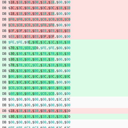
DB
$
18
,
$
18
,
$
00
,
$
00
,
$
18
,
$
18
,
$
00
,
$
00
DB
$
3
C
,
$
3
C
,
$
66
,
$
66
,
$
0
C
,
$
0
C
,
$
18
,
$
18
DB
$
18
,
$
18
,
$
00
,
$
00
,
$
18
,
$
18
,
$
00
,
$
00
DB
$F0
,
$F0
,
$C0
,
$C0
,
$C0
,
$C0
,
$C0
,
$C0
DB
$C0
,
$C0
,
$C0
,
$C0
,
$F0
,
$F0
,
$
00
,
$
00
DB
$
0
F
,
$
0
F
,
$
03
,
$
03
,
$
03
,
$
03
,
$
03
,
$
03
DB
$
03
,
$
03
,
$
03
,
$
03
,
$
0
F
,
$
0
F
,
$
00
,
$
00
DB
$FE
,
$FE
,
$
0
E
,
$
0
E
,
$
1
C
,
$
1
C
,
$
38
,
$
38
DB
$
70
,
$
70
,
$E0
,
$E
0
,
$FE
,
$FE
,
$
00
,
$
00
DB
$
30
,
$
30
,
$
78
,
$
78
,
$
78
,
$
78
,
$
30
,
$
30
DB
$
30
,
$
30
,
$
00
,
$
00
,
$
30
,
$
30
,
$
00
,
$
00
DB
$
78
,
$
78
,
$CC
,
$CC
,
$
18
,
$
18
,
$
30
,
$
30
DB
$
30
,
$
30
,
$
00
,
$
00
,
$
30
,
$
30
,
$
00
,
$
00
DB
$
06
,
$
06
,
$
0
C
,
$
0
C
,
$
0
C
,
$
0
C
,
$
0
C
,
$
0
C
DB
$
0
C
,
$
0
C
,
$
0
C
,
$
0
C
,
$
06
,
$
06
,
$
00
,
$
00
DB
$C0
,
$C0
,
$
60
,
$
60
,
$
60
,
$
60
,
$
60
,
$
60
DB
$
60
,
$
60
,
$
60
,
$
60
,
$C0
,
$C0
,
$
00
,
$
00
DB
$
00
,
$
00
,
$
00
,
$
00
,
$
00
,
$
00
,
$
3
C
,
$
3
C
DB
$
00
,
$
00
,
$
00
,
$
00
,
$
00
,
$
00
,
$
00
,
$
00
DB
$
18
,
$
18
,
$
18
,
$
18
,
$
08
,
$
08
,
$
10
,
$
1
0
DB
$
30
,
$
30
,
$
30
,
$
30
,
$
10
,
$
10
,
$
20
,
$
2
0
DB
$
00
,
$
00
,
$
00
,
$
00
,
$
00
,
$
00
,
$
00
,
$
00