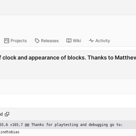
Projects
Releases
Wiki
Activity
of clock and appearance of blocks. Thanks to Matthe
md
65,6 +165,7 @@ Thanks for playtesting and debugging go to:
Lindtobias