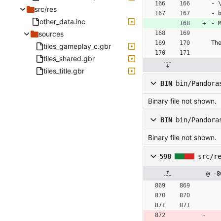
- 
src/res
- 
other_data.inc
- 
sources
Th
tiles_gameplay_c.gbr
tiles_shared.gbr
tiles_title.gbr
BIN
bin/Pandora
Binary file not shown.
BIN
bin/Pandora
Binary file not shown.
598
src/r
@ -8