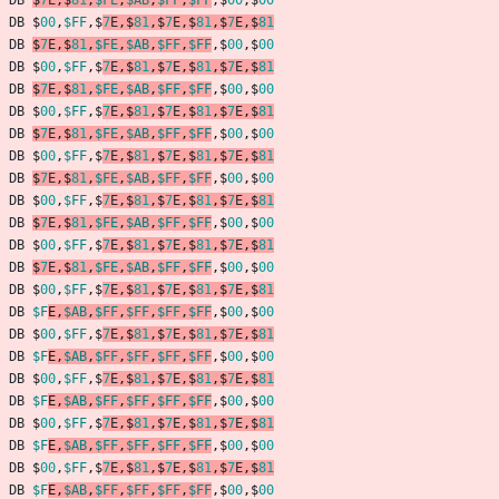
DB
$
7
E
,
$
81
,
$FE
,
$AB
,
$FF
,
$FF
,
$
00
,
$
00
DB
$
00
,
$FF
,
$
7
E
,
$
81
,
$
7
E
,
$
81
,
$
7
E
,
$
81
DB
$
7
E
,
$
81
,
$FE
,
$AB
,
$FF
,
$FF
,
$
00
,
$
00
DB
$
00
,
$FF
,
$
7
E
,
$
81
,
$
7
E
,
$
81
,
$
7
E
,
$
81
DB
$
7
E
,
$
81
,
$FE
,
$AB
,
$FF
,
$FF
,
$
00
,
$
00
DB
$
00
,
$FF
,
$
7
E
,
$
81
,
$
7
E
,
$
81
,
$
7
E
,
$
81
DB
$
7
E
,
$
81
,
$FE
,
$AB
,
$FF
,
$FF
,
$
00
,
$
00
DB
$
00
,
$FF
,
$
7
E
,
$
81
,
$
7
E
,
$
81
,
$
7
E
,
$
81
DB
$
7
E
,
$
81
,
$FE
,
$AB
,
$FF
,
$FF
,
$
00
,
$
00
DB
$
00
,
$FF
,
$
7
E
,
$
81
,
$
7
E
,
$
81
,
$
7
E
,
$
81
DB
$
7
E
,
$
81
,
$FE
,
$AB
,
$FF
,
$FF
,
$
00
,
$
00
DB
$
00
,
$FF
,
$
7
E
,
$
81
,
$
7
E
,
$
81
,
$
7
E
,
$
81
DB
$
7
E
,
$
81
,
$FE
,
$AB
,
$FF
,
$FF
,
$
00
,
$
00
DB
$
00
,
$FF
,
$
7
E
,
$
81
,
$
7
E
,
$
81
,
$
7
E
,
$
81
DB
$F
E
,
$AB
,
$FF
,
$FF
,
$FF
,
$FF
,
$
00
,
$
00
DB
$
00
,
$FF
,
$
7
E
,
$
81
,
$
7
E
,
$
81
,
$
7
E
,
$
81
DB
$F
E
,
$AB
,
$FF
,
$FF
,
$FF
,
$FF
,
$
00
,
$
00
DB
$
00
,
$FF
,
$
7
E
,
$
81
,
$
7
E
,
$
81
,
$
7
E
,
$
81
DB
$F
E
,
$AB
,
$FF
,
$FF
,
$FF
,
$FF
,
$
00
,
$
00
DB
$
00
,
$FF
,
$
7
E
,
$
81
,
$
7
E
,
$
81
,
$
7
E
,
$
81
DB
$F
E
,
$AB
,
$FF
,
$FF
,
$FF
,
$FF
,
$
00
,
$
00
DB
$
00
,
$FF
,
$
7
E
,
$
81
,
$
7
E
,
$
81
,
$
7
E
,
$
81
DB
$F
E
,
$AB
,
$FF
,
$FF
,
$FF
,
$FF
,
$
00
,
$
00